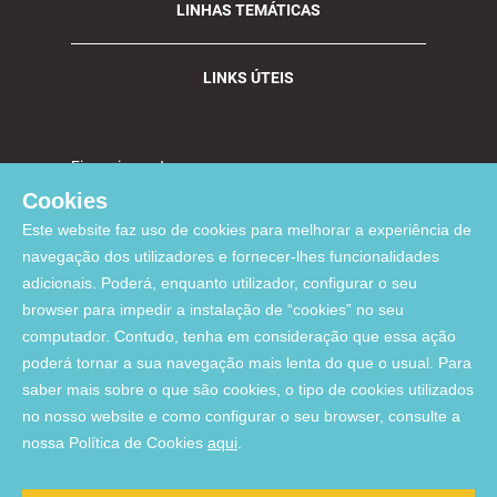
LINHAS TEMÁTICAS
LINKS ÚTEIS
Financiamento:
Cookies
Este website faz uso de cookies para melhorar a experiência de
navegação dos utilizadores e fornecer-lhes funcionalidades
Apoiado pelo FCT através de fundos nacionais por meio dos projetos
adicionais. Poderá, enquanto utilizador, configurar o seu
UIDP/04923/2020 (DOI:
10.54499/UIDP/04923/2020
), UIDB/04923/2020 (DOI:
browser para impedir a instalação de “cookies” no seu
10.54499/UIDB/04923/2020
), and UID/06291/2025 (DOI:
computador. Contudo, tenha em consideração que essa ação
10.54499/UID/06291/2025
)
poderá tornar a sua navegação mais lenta do que o usual. Para
Com o apoio da União Europeia - NextGenerationEU através dos projetos
UID/PRR/06291/2025 (DOI:
10.54499/UID/PRR/06291/2025
), and
saber mais sobre o que são cookies, o tipo de cookies utilizados
UID/PRR2/06291/2025 (DOI:
10.54499/UID/PRR2/06291/2025
)
no nosso website e como configurar o seu browser, consulte a
Lista de Software Adquirido
nossa Política de Cookies
aqui
.
© 2026, Comprehensive Health Research Centre. All Rights reserved.
Website developed by Made2Web Digital Agency