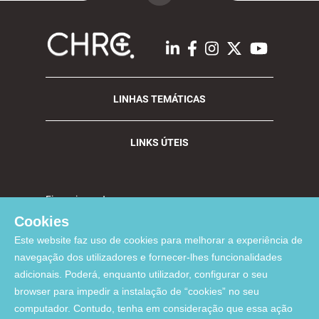
LINHAS TEMÁTICAS
LINKS ÚTEIS
Financiamento:
Cookies
Este website faz uso de cookies para melhorar a experiência de
navegação dos utilizadores e fornecer-lhes funcionalidades
Apoiado pelo FCT através de fundos nacionais por meio dos projetos
adicionais. Poderá, enquanto utilizador, configurar o seu
UIDP/04923/2020 (DOI:
10.54499/UIDP/04923/2020
), UIDB/04923/2020 (DOI:
browser para impedir a instalação de “cookies” no seu
10.54499/UIDB/04923/2020
), and UID/06291/2025 (DOI:
computador. Contudo, tenha em consideração que essa ação
10.54499/UID/06291/2025
)