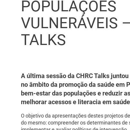
POPULAÇÕES
VULNERÁVEIS 
TALKS
A última sessão da CHRC Talks junto
no âmbito da promoção da saúde em Po
bem-estar das populações e reduzir a
melhorar acessos e literacia em saúde
O objetivo da apresentações destes projetos d
do mesmo: compreender os determinantes de sa
implementar e avaliar políticas de intervenção.