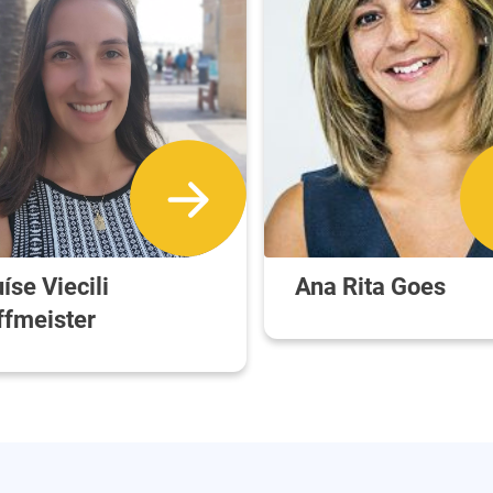
íse Viecili
Ana Rita Goes
ffmeister