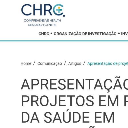
CHRC
ORGANIZAÇÃO DE INVESTIGAÇÃO
IN
/
/
/
Home
Comunicação
Artigos
Apresentação de proj
APRESENTAÇÃO
PROJETOS EM
DA SAÚDE EM