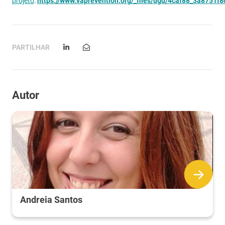
projeto
:
https://www.vaprevention.org/_files/ugd/4caf88_3a8751
PARTILHAR
Autor
Andreia Santos