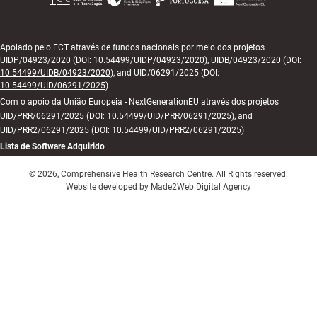
Apoiado pelo FCT através de fundos nacionais por meio dos projetos
UIDP/04923/2020 (DOI:
10.54499/UIDP/04923/2020
), UIDB/04923/2020 (DOI:
10.54499/UIDB/04923/2020
), and UID/06291/2025 (DOI:
10.54499/UID/06291/2025
)
Com o apoio da União Europeia - NextGenerationEU através dos projetos
UID/PRR/06291/2025 (DOI:
10.54499/UID/PRR/06291/2025
), and
UID/PRR2/06291/2025 (DOI:
10.54499/UID/PRR2/06291/2025
)
Lista de Software Adquirido
© 2026, Comprehensive Health Research Centre. All Rights reserved.
Website developed by Made2Web Digital Agency