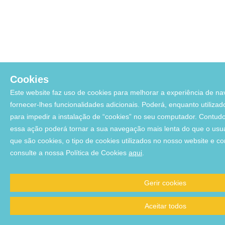
Cookies
Este website faz uso de cookies para melhorar a experiência de na
fornecer-lhes funcionalidades adicionais. Poderá, enquanto utilizad
para impedir a instalação de “cookies” no seu computador. Contud
essa ação poderá tornar a sua navegação mais lenta do que o usua
que são cookies, o tipo de cookies utilizados no nosso website e c
consulte a nossa Política de Cookies
aqui
.
Gerir cookies
Aceitar todos