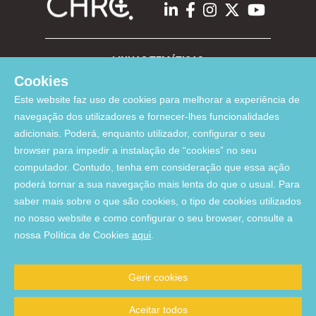
LINHAS TEMÁTICAS
Cookies
Este website faz uso de cookies para melhorar a experiência de
LINKS ÚTEIS
navegação dos utilizadores e fornecer-lhes funcionalidades
adicionais. Poderá, enquanto utilizador, configurar o seu
browser para impedir a instalação de “cookies” no seu
Financiamento:
computador. Contudo, tenha em consideração que essa ação
poderá tornar a sua navegação mais lenta do que o usual. Para
saber mais sobre o que são cookies, o tipo de cookies utilizados
no nosso website e como configurar o seu browser, consulte a
Apoiado pelo FCT através de fundos nacionais por meio dos projetos
nossa Política de Cookies
aqui
.
UIDP/04923/2020 (DOI:
10.54499/UIDP/04923/2020
), UIDB/04923/2020 (DOI:
10.54499/UIDB/04923/2020
), and UID/06291/2025 (DOI:
10.54499/UID/06291/2025
)
Gerir cookies
Com o apoio da União Europeia - NextGenerationEU através dos projetos
UID/PRR/06291/2025 (DOI:
10.54499/UID/PRR/06291/2025
), and
Aceitar todos
UID/PRR2/06291/2025 (DOI:
10.54499/UID/PRR2/06291/2025
)