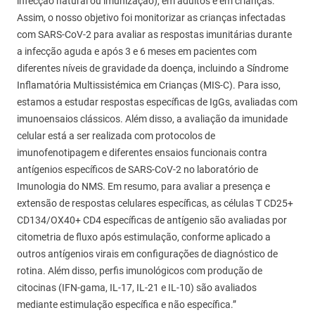
infecção natural ou imunização), em adultos e em crianças.
Assim, o nosso objetivo foi monitorizar as crianças infectadas
com SARS-CoV-2 para avaliar as respostas imunitárias durante
a infecção aguda e após 3 e 6 meses em pacientes com
diferentes níveis de gravidade da doença, incluindo a Síndrome
Inflamatória Multissistémica em Crianças (MIS-C). Para isso,
estamos a estudar respostas específicas de IgGs, avaliadas com
imunoensaios clássicos. Além disso, a avaliação da imunidade
celular está a ser realizada com protocolos de
imunofenotipagem e diferentes ensaios funcionais contra
antígenios específicos de SARS-CoV-2 no laboratório de
Imunologia do NMS. Em resumo, para avaliar a presença e
extensão de respostas celulares específicas, as células T CD25+
CD134/OX40+ CD4 específicas de antígenio são avaliadas por
citometria de fluxo após estimulação, conforme aplicado a
outros antígenios virais em configurações de diagnóstico de
rotina. Além disso, perfis imunológicos com produção de
citocinas (IFN-gama, IL-17, IL-21 e IL-10) são avaliados
mediante estimulação específica e não específica.”