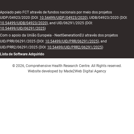
Apoiado pelo FCT através de fundos nacionais por meio dos projetos
UIDP/04923/2020 (DOI:
10.54499/UIDP/04923/2020
), UIDB/04923/2020 (DOI:
10.54499/UIDB/04923/2020
), and UID/06291/2025 (DOI:
10.54499/UID/06291/2025
)
Com o apoio da União Europeia - NextGenerationEU através dos projetos
UID/PRR/06291/2025 (DOI:
10.54499/UID/PRR/06291/2025
), and
UID/PRR2/06291/2025 (DOI:
10.54499/UID/PRR2/06291/2025
)
Lista de Software Adquirido
© 2026, Comprehensive Health Research Centre. All Rights reserved.
Website developed by Made2Web Digital Agency