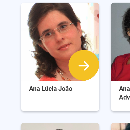
Ana Lúcia João
Ana
Adv