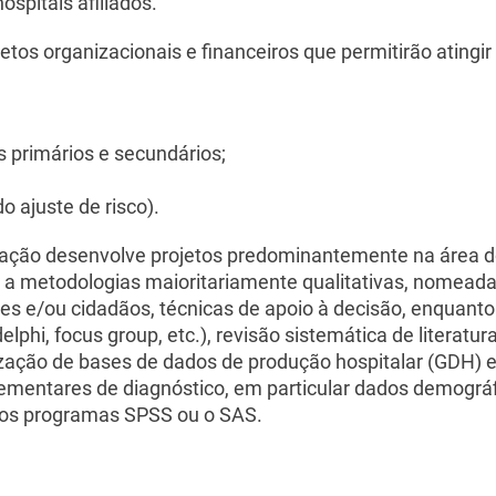
ospitais afiliados.
tos organizacionais e financeiros que permitirão atingi
s primários e secundários;
 ajuste de risco).
gação desenvolve projetos predominantemente na área d
so a metodologias maioritariamente qualitativas, nomead
entes e/ou cidadãos, técnicas de apoio à decisão, enquan
elphi, focus group, etc.), revisão sistemática de liter
lização de bases de dados de produção hospitalar (GDH) e
ementares de diagnóstico, em particular dados demográf
o os programas SPSS ou o SAS.